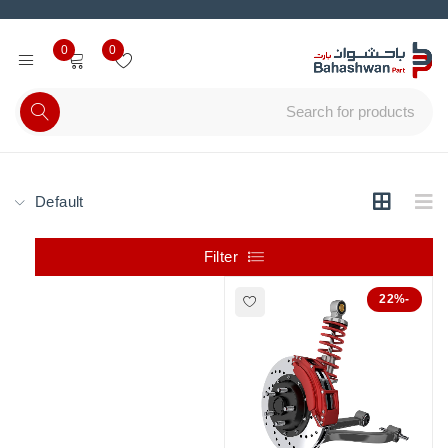
0
0
Default
Filter
-22%