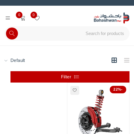
0
0
Default
Filter
-22%