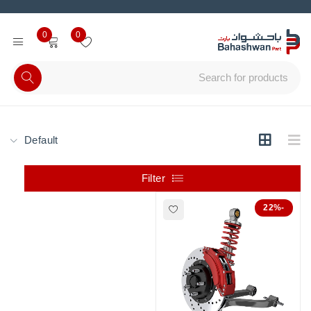
0
0
Default
Filter
-22%