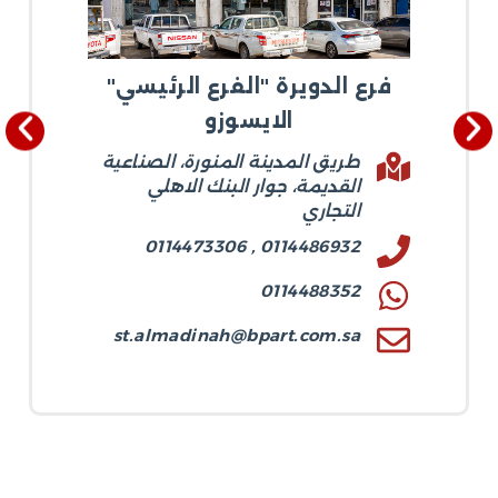
فرع الدويرة "الفرع الرئيسي"
الايسوزو
طريق المدينة المنورة، الصناعية
القديمة، جوار البنك الاهلي
التجاري
0114486932 , 0114473306
0114488352
st.almadinah@bpart.com.sa